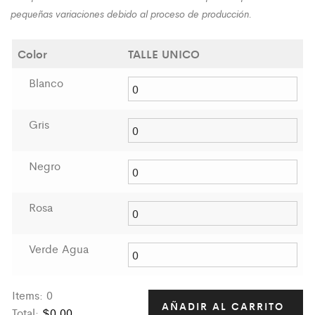
pequeñas variaciones debido al proceso de producción.
Color
TALLE UNICO
Blanco
Gris
Negro
Rosa
Verde Agua
Items
:
0
AÑADIR AL CARRITO
Total
:
$0,00