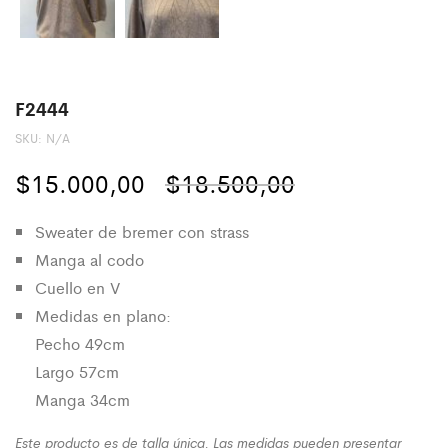
F2444
SKU:
N/A
El
El
$
15.000,00
$
18.500,00
precio
precio
Sweater de bremer con strass
original
actual
Manga al codo
Cuello en V
era:
es:
Medidas en plano:
$18.500,00.
$15.000,00.
Pecho 49cm
Largo 57cm
Manga 34cm
Este producto es de talla única. Las medidas pueden presentar