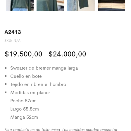
A2413
SKU:
N/A
El
El
$
19.500,00
$
24.000,00
precio
precio
Sweater de bremer manga larga
original
actual
Cuello en bote
Tejido en rib en el hombro
era:
es:
Medidas en plano:
$24.000,00.
$19.500,00.
Pecho 57cm
Largo 55,5cm
Manga 52cm
Este producto es de talla única. Las medidas pueden presentar