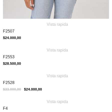
Vista rapida
F2507
$
24.000,00
Vista rapida
F2553
$
28.500,00
Sale
Vista rapida
F2528
El
El
$
33.000,00
$
24.000,00
precio
precio
original
actual
era:
es:
Vista rapida
$33.000,00.
$24.000,00.
F4