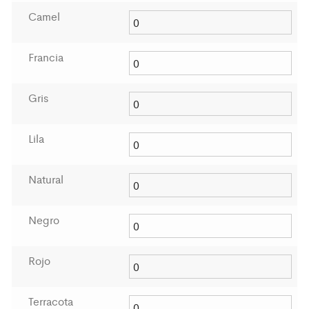
$22.500,00.
$19.000,00.
Camel
Francia
Gris
Lila
Natural
Negro
Rojo
Terracota