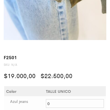
F2501
SKU:
N/A
El
El
$
19.000,00
$
22.500,00
precio
precio
Color
TALLE UNICO
original
actual
Azul jeans
era:
es: