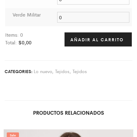
Verde Militar
Items
:
0
AÑADIR AL CARRITO
Total
:
$0,00
0
I
t
Lo nuevo
,
Tejidos
,
Tejidos
CATEGORIES:
e
m
s
.
Y
o
PRODUCTOS RELACIONADOS
u
r
t
Sale