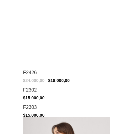
F2426
Sale
El
El
$
24.000,00
$
18.000,00
precio
precio
original
actual
F2302
era:
es:
$24.000,00.
$18.000,00.
$
15.000,00
F2303
$
15.000,00