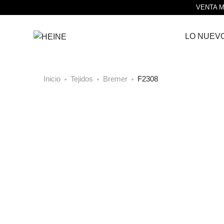
VENTA M
LO NUEV
Inicio
Tejidos
Bremer
F2308