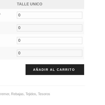
TALLE UNICO
o
AÑADIR AL CARRITO
remer
,
Rebajas
,
Tejidos
,
Tesoros