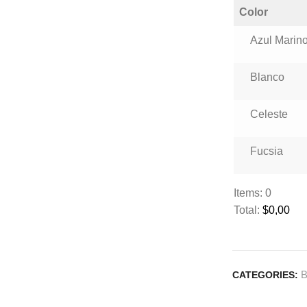
Color
Azul Marin
Blanco
Celeste
Fucsia
Items
:
0
Total
:
$
0,00
0
I
t
B
CATEGORIES:
e
m