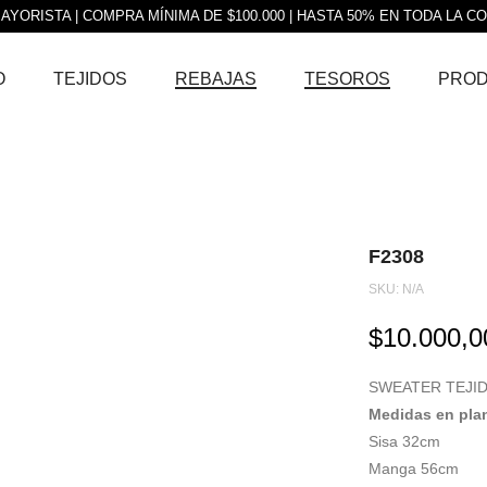
AYORISTA | COMPRA MÍNIMA DE $100.000 | HASTA 50% EN TODA LA C
O
TEJIDOS
REBAJAS
TESOROS
PRO
F2308
SKU:
N/A
$
10.000,0
SWEATER TEJI
Medidas en pla
Sisa 32cm
Manga 56cm