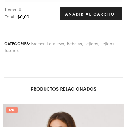
Items
:
0
AÑADIR AL CARRITO
Total
:
$0,00
0
I
t
Bremer
,
Lo nuevo
,
Rebajas
,
Tejidos
,
Tejidos
,
CATEGORIES:
e
Tesoros
m
s
.
Y
o
u
PRODUCTOS RELACIONADOS
r
t
o
Sale
t
a