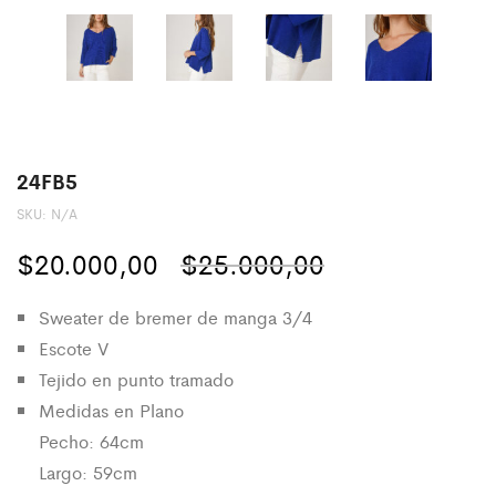
24FB5
SKU:
N/A
El
El
$
20.000,00
$
25.000,00
precio
precio
Sweater de bremer de manga 3/4
original
actual
Escote V
Tejido en punto tramado
era:
es:
Medidas en Plano
$25.000,00.
$20.000,00.
Pecho: 64cm
Largo: 59cm