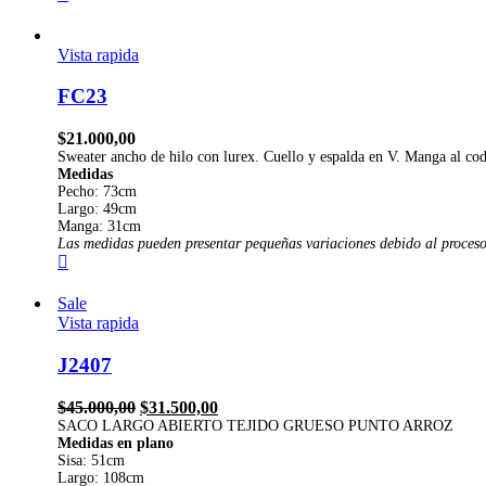
Vista rapida
FC23
$
21.000,00
Sweater ancho de hilo con lurex. Cuello y espalda en V. Manga al co
Medidas
Pecho: 73cm
Largo: 49cm
Manga: 31cm
L
as medi
das pueden presentar pequeñas variaciones debido al proces
Sale
Vista rapida
J2407
El
El
$
45.000,00
$
31.500,00
precio
precio
SACO LARGO ABIERTO TEJIDO GRUESO PUNTO ARROZ
Medidas en plano
original
actual
Sisa: 51cm
era:
es:
Largo: 108cm
$45.000,00.
$31.500,00.