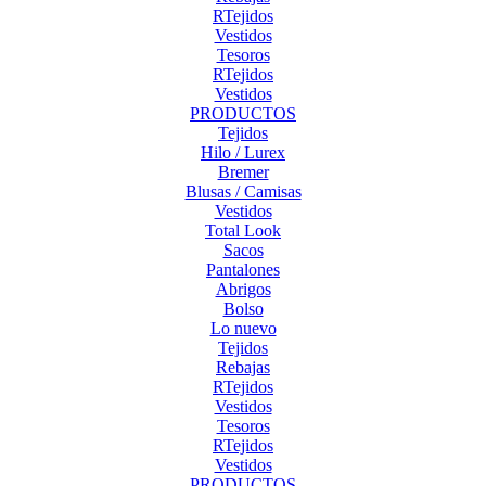
RTejidos
Vestidos
Tesoros
RTejidos
Vestidos
PRODUCTOS
Tejidos
Hilo / Lurex
Bremer
Blusas / Camisas
Vestidos
Total Look
Sacos
Pantalones
Abrigos
Bolso
Lo nuevo
Tejidos
Rebajas
RTejidos
Vestidos
Tesoros
RTejidos
Vestidos
PRODUCTOS