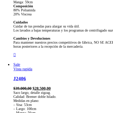
Manga: 59cm
Composición
80% Poliamida
20% Viscosa
Cuidados
Cuidar de tus prendas para alargar su vida útil.
Los lavados a bajas temperaturas y los programas de centrifugado suav
Cambios y Devoluciones
Para mantener nuestros precios competitivos de fábrica, NO SE A
horas posteriores a la recepción de la mercadería.
Sale
Vista rapida
J2406
El
El
$
39.000,00
$
28.500,00
precio
precio
Saco largo, detalle zigzag.
Calidad: Bremer doble hilado.
original
actual
Medidas en plano:
era:
es:
– Sisa: 53cm
$39.000,00.
$28.500,00.
– Largo: 100cm
– Manga: 56cm