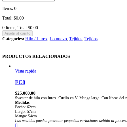
Items
:
0
Total
:
$
0,00
0 Items, Total $0.00
Añadir al carrito
Categories:
Hilo / Lurex
,
Lo nuevo
,
Tejidos
,
Tejidos
PRODUCTOS RELACIONADOS
Vista rapida
FC8
$
25.000,00
Sweater de hilo con lurex. Cuello en V. Manga larga. Con líneas del 
Medidas
Pecho: 62cm
Largo: 57cm
Manga: 54cm
L
as medi
das pueden presentar pequeñas variaciones debido al proces