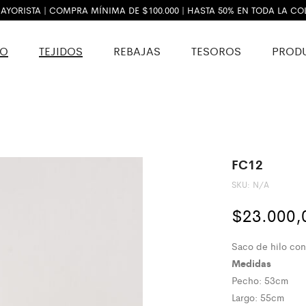
AYORISTA | COMPRA MÍNIMA DE $100.000 | HASTA 50% EN TODA LA C
VO
TEJIDOS
REBAJAS
TESOROS
PROD
FC12
SKU:
N/A
$
23.000,
Saco de hilo con 
Medidas
Pecho: 53cm
Largo: 55cm