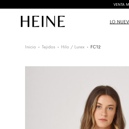
VENTA M
LO NUE
Inicio
Tejidos
Hilo / Lurex
FC12