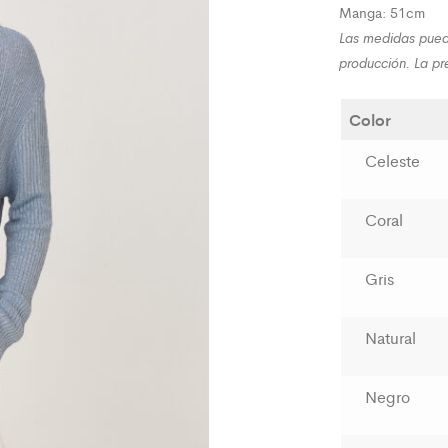
Manga: 51cm
L
as medi
das pued
producción. La p
Color
Celeste
Coral
Gris
Natural
Negro