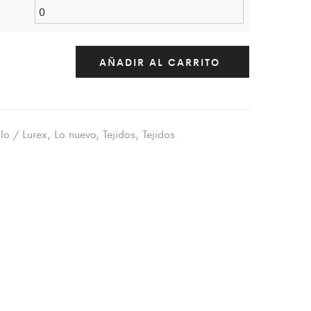
AÑADIR AL CARRITO
lo / Lurex
,
Lo nuevo
,
Tejidos
,
Tejidos