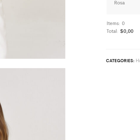
Rosa
Items
:
0
Total
:
$0,00
0
I
t
Hi
CATEGORIES:
e
m
s
.
Y
o
u
r
t
o