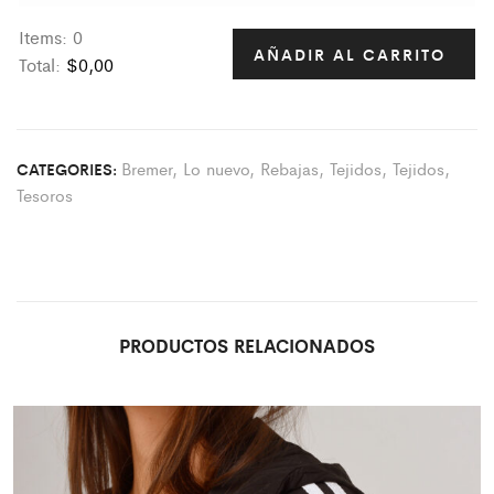
Items
:
0
AÑADIR AL CARRITO
Total
:
$0,00
0
I
t
Bremer
,
Lo nuevo
,
Rebajas
,
Tejidos
,
Tejidos
,
CATEGORIES:
e
Tesoros
m
s
.
Y
o
u
PRODUCTOS RELACIONADOS
r
t
o
t
a