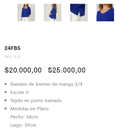
24FB5
SKU:
N/A
El
El
$
20.000,00
$
25.000,00
precio
precio
Sweater de bremer de manga 3/4
original
actual
Escote V
Tejido en punto tramado
era:
es:
Medidas en Plano
$25.000,00.
$20.000,00.
Pecho: 64cm
Largo: 59cm