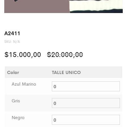
A2411
SKU:
N/A
El
El
$
15.000,00
$
20.000,00
precio
precio
Color
TALLE UNICO
original
actual
Azul Marino
era:
es:
$20.000,00.
$15.000,00.
Gris
Negro