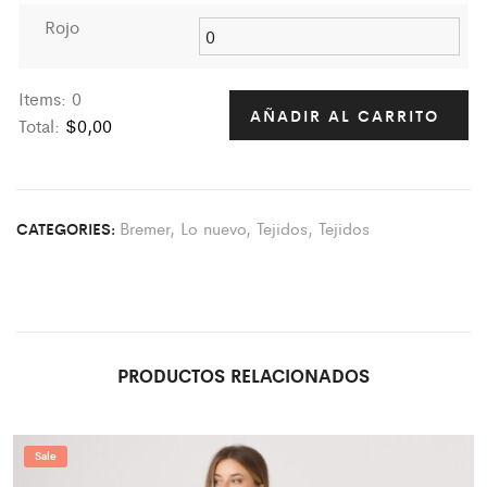
Rojo
Items
:
0
AÑADIR AL CARRITO
Total
:
$0,00
0
I
t
Bremer
,
Lo nuevo
,
Tejidos
,
Tejidos
CATEGORIES:
e
m
s
.
Y
o
PRODUCTOS RELACIONADOS
u
r
t
Sale
o