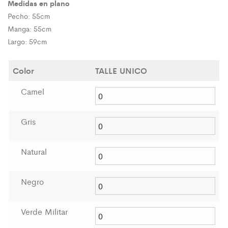
original
actual
Medidas en plano
Pecho: 55cm
era:
es:
Manga: 55cm
$27.000,00.
$19.000,00.
Largo: 59cm
Color
TALLE UNICO
Camel
Gris
Natural
Negro
Verde Militar