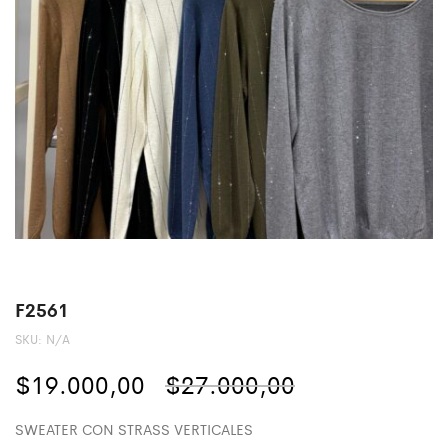
F2561
SKU:
N/A
El
El
$
19.000,00
$
27.000,00
precio
precio
SWEATER CON STRASS VERTICALES