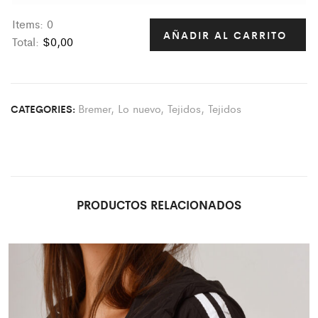
Items
:
0
AÑADIR AL CARRITO
Total
:
$0,00
0
I
t
Bremer
,
Lo nuevo
,
Tejidos
,
Tejidos
CATEGORIES:
e
m
s
.
Y
o
PRODUCTOS RELACIONADOS
u
r
t
o
t
a