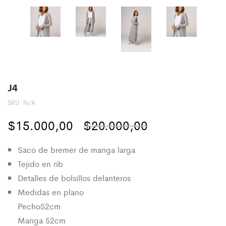
J4
SKU:
N/A
El
El
$
15.000,00
$
20.000,00
precio
precio
Saco de bremer de manga larga
original
actual
Tejido en rib
Detalles de bolsillos delanteros
era:
es:
Medidas en plano
$20.000,00.
$15.000,00.
Pecho52cm
Manga 52cm