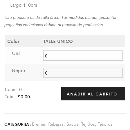
Largo 110cm
Este producto es de talla única. Las medidas pueden presentar
pequeñas variaciones debido al proceso de producción.
Color
TALLE UNICO
Gris
Negro
Items
:
0
AÑADIR AL CARRITO
Total
:
$0,00
0
I
t
Bremer
,
Rebajas
,
Sacos
,
Tejidos
,
Tesoros
CATEGORIES:
e