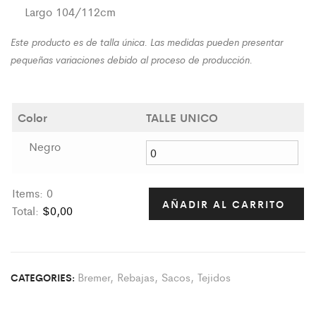
Largo 104/112cm
Este producto es de talla única. Las medidas pueden presentar
pequeñas variaciones debido al proceso de producción.
Color
TALLE UNICO
Negro
Items
:
0
AÑADIR AL CARRITO
Total
:
$0,00
0
I
t
Bremer
,
Rebajas
,
Sacos
,
Tejidos
CATEGORIES:
e
m