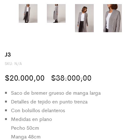
J3
SKU:
N/A
El
El
$
20.000,00
$
38.000,00
precio
precio
Saco de bremer grueso de manga larga
original
actual
Detalles de tejido en punto trenza
Con bolsillos delanteros
era:
es:
Medidas en plano
$38.000,00.
$20.000,00.
Pecho 50cm
Manga 48cm