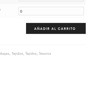
a
AÑADIR AL CARRITO
ebajas
,
Tejidos
,
Tejidos
,
Tesoros