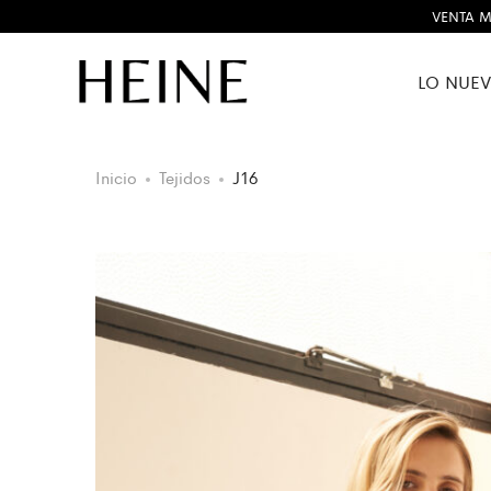
VENTA M
LO NUE
Inicio
Tejidos
J16