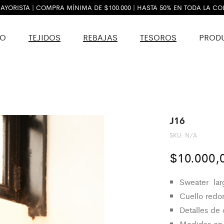
AYORISTA | COMPRA MÍNIMA DE $100.000 | HASTA 50% EN TODA LA C
VO
TEJIDOS
REBAJAS
TESOROS
PROD
J16
SKU:
N/A
$
10.000,
Sweater lar
Cuello redo
Detalles de c
Medidas en 