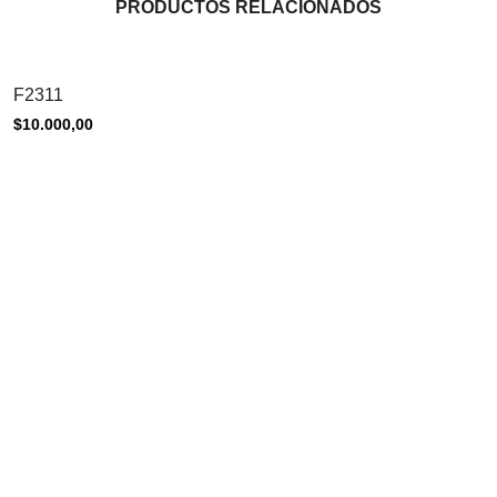
o
PRODUCTOS RELACIONADOS
u
r
t
F2311
o
$
10.000,00
t
a
l
i
s
$
0
,
0
0