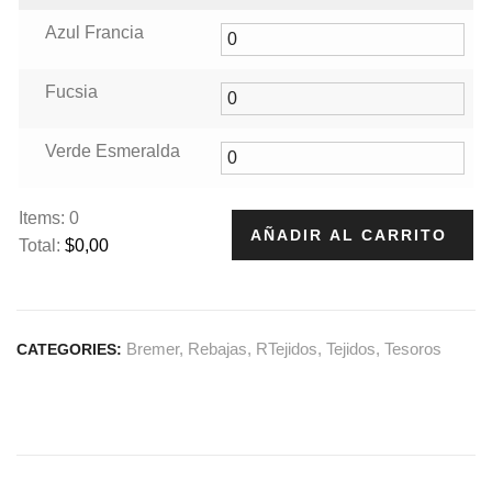
Azul Francia
Fucsia
Verde Esmeralda
Items
:
0
AÑADIR AL CARRITO
Total
:
$0,00
0
I
t
Bremer
,
Rebajas
,
RTejidos
,
Tejidos
,
Tesoros
CATEGORIES:
e
m
s
.
Y