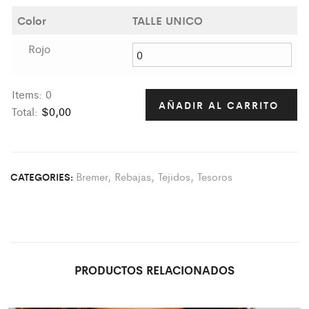
Color
TALLE UNICO
Rojo
Items
:
0
AÑADIR AL CARRITO
Total
:
$0,00
0
I
t
Bremer
,
Rebajas
,
Tejidos
,
Tesoros
CATEGORIES:
e
m
s
.
Y
o
PRODUCTOS RELACIONADOS
u
r