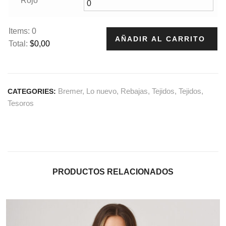
Rojo
Items
:
0
AÑADIR AL CARRITO
Total
:
$
0,00
0
I
t
Bremer
,
Lo nuevo
,
Rebajas
,
Tejidos
,
Tejidos
,
CATEGORIES:
e
Tesoros
m
s
,
T
o
t
PRODUCTOS RELACIONADOS
a
l
$
0