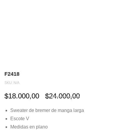
F2418
SKU:
N/A
El
El
$
18.000,00
$
24.000,00
precio
precio
Sweater de bremer de manga larga
original
actual
Escote V
Medidas en plano
era:
es: