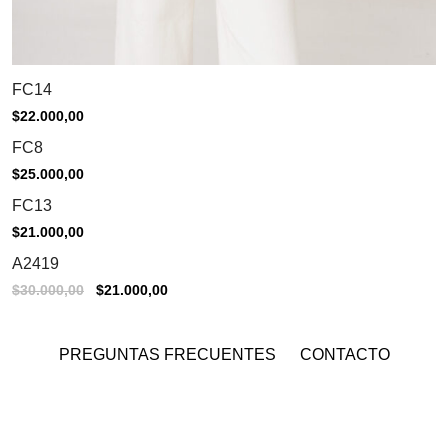
FC14
$
22.000,00
FC8
$
25.000,00
FC13
$
21.000,00
Sale
A2419
El
El
$
30.000,00
$
21.000,00
precio
precio
original
actual
era:
es:
$30.000,00.
$21.000,00.
PREGUNTAS FRECUENTES
CONTACTO