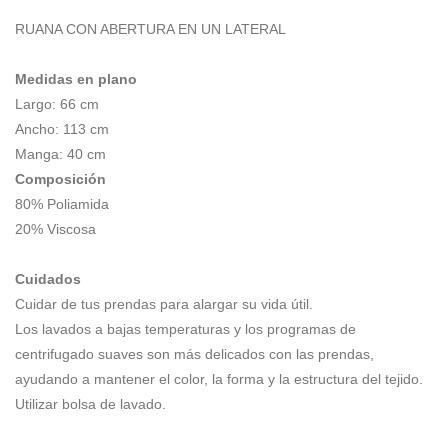
precio
precio
RUANA CON ABERTURA EN UN LATERAL
original
actual
Medidas en plano
era:
es:
Largo: 66 cm
Ancho: 113 cm
$24.000,00.
$18.000,00.
Manga: 40 cm
Composición
80% Poliamida
20% Viscosa
Cuidados
Cuidar de tus prendas para alargar su vida útil.
Los lavados a bajas temperaturas y los programas de
centrifugado suaves son más delicados con las prendas,
ayudando a mantener el color, la forma y la estructura del tejido.
Utilizar bolsa de lavado.