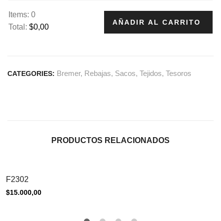
Items
:
0
AÑADIR AL CARRITO
Total
:
$0,00
0
I
t
Bremer
,
Rebajas
,
Sacos
,
Tejidos
,
Tesoros
CATEGORIES:
e
m
s
.
Y
o
PRODUCTOS RELACIONADOS
u
r
t
F2302
o
$
15.000,00
t
a