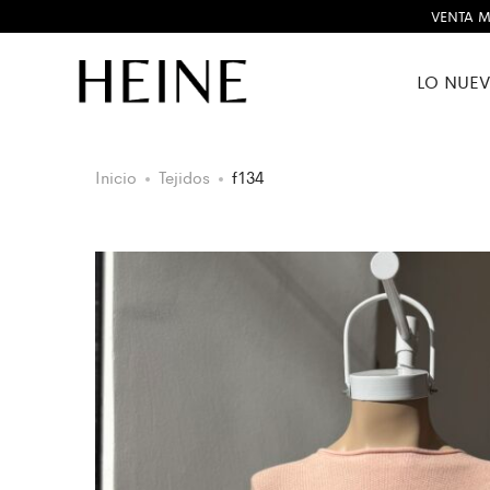
VENTA M
LO NUE
Inicio
Tejidos
f134