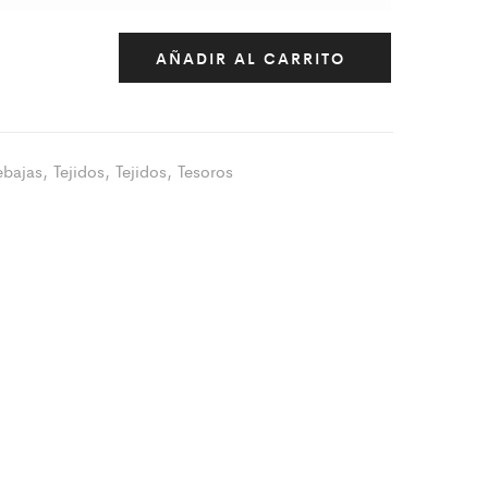
AÑADIR AL CARRITO
ebajas
,
Tejidos
,
Tejidos
,
Tesoros