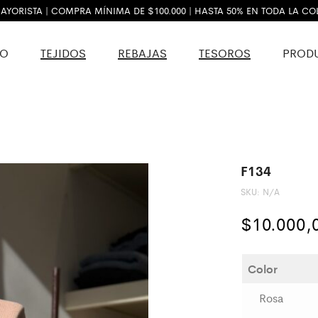
AYORISTA | COMPRA MÍNIMA DE $100.000 | HASTA 50% EN TODA LA C
VO
TEJIDOS
REBAJAS
TESOROS
PROD
F134
SKU:
N/A
$
10.000,
Color
Rosa