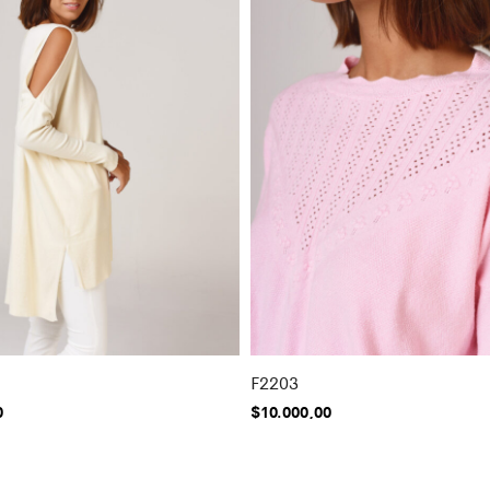
F2203
0
$
10.000,00