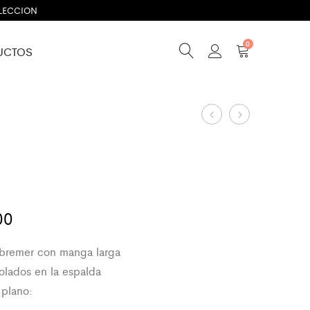
OLECCION
0
UCTOS
Product
AB5
A217
navigation
00
bremer con manga larga
olados en la espalda
plano:
m