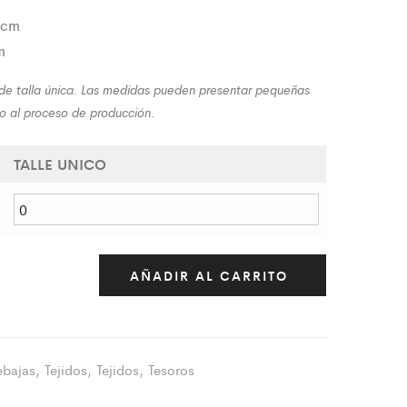
8cm
m
 de talla única. Las medidas pueden presentar pequeñas
do al proceso de producción.
TALLE UNICO
AÑADIR AL CARRITO
ebajas
,
Tejidos
,
Tejidos
,
Tesoros