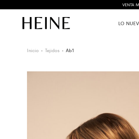
VENTA M
LO NUE
Inicio
Tejidos
Ab1