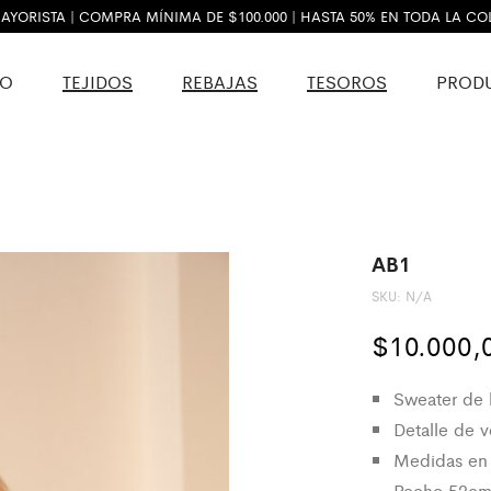
AYORISTA | COMPRA MÍNIMA DE $100.000 | HASTA 50% EN TODA LA C
VO
TEJIDOS
REBAJAS
TESOROS
PROD
AB1
SKU:
N/A
$
10.000,
Sweater de 
Detalle de v
Medidas en 
Pecho 52c