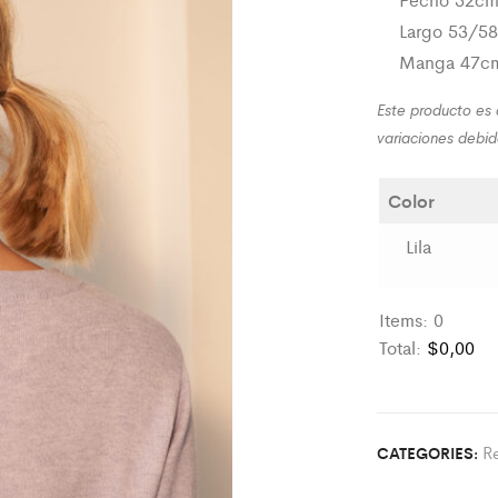
Largo 53/5
Manga 47c
Este producto es
variaciones debi
Color
Lila
Items
:
0
Total
:
$0,00
0
I
t
R
CATEGORIES:
e
m