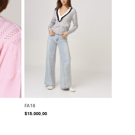
FA18
$
15.000,00