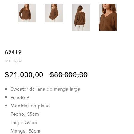
A2419
SKU:
N/A
El
El
$
21.000,00
$
30.000,00
precio
precio
Sweater de lana de manga larga
original
actual
Escote V
Medidas en plano
era:
es:
Pecho: 55cm
$30.000,00.
$21.000,00.
Largo: 59cm
Manga: 58cm