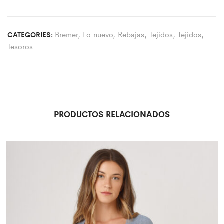
I
t
Bremer
,
Lo nuevo
,
Rebajas
,
Tejidos
,
Tejidos
,
CATEGORIES:
e
Tesoros
m
s
.
Y
o
u
PRODUCTOS RELACIONADOS
r
t
o
t
a
l
i
s