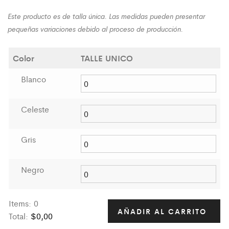
Este producto es de talla única. Las medidas pueden presentar
pequeñas variaciones debido al proceso de producción.
Color
TALLE UNICO
Blanco
Celeste
Gris
Negro
Items
:
0
AÑADIR AL CARRITO
Total
:
$0,00
0