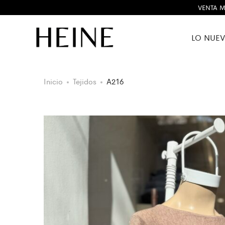
VENTA M
LO NUE
Inicio
Tejidos
A216