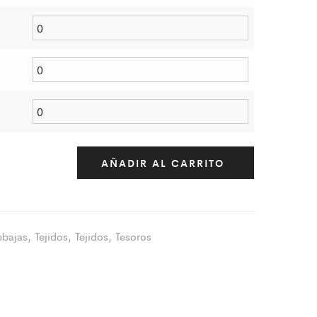
AÑADIR AL CARRITO
ebajas
,
Tejidos
,
Tejidos
,
Tesoros