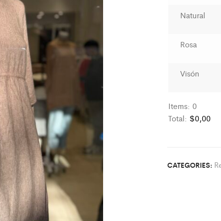
Natural
Rosa
Visón
Items
:
0
Total
:
$0,00
0
I
t
R
CATEGORIES:
e
m
s
.
Y