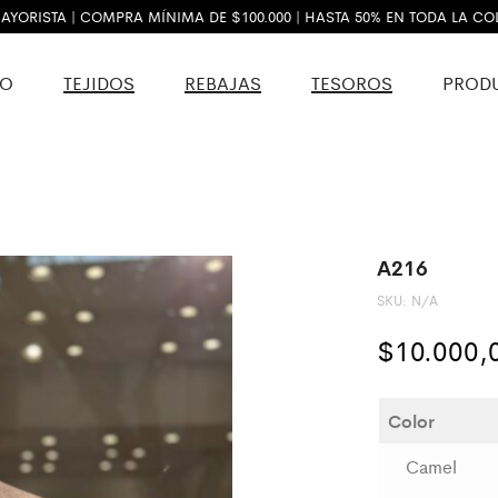
AYORISTA | COMPRA MÍNIMA DE $100.000 | HASTA 50% EN TODA LA C
VO
TEJIDOS
REBAJAS
TESOROS
PROD
A216
SKU:
N/A
$
10.000,
Color
Camel