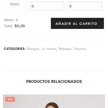
Visón
Items
:
0
AÑADIR AL CARRITO
Total
:
$0,00
0
I
t
Abrigos
,
Lo nuevo
,
Rebajas
,
Tesoros
CATEGORIES:
e
m
s
.
Y
o
PRODUCTOS RELACIONADOS
u
r
t
Sale
o