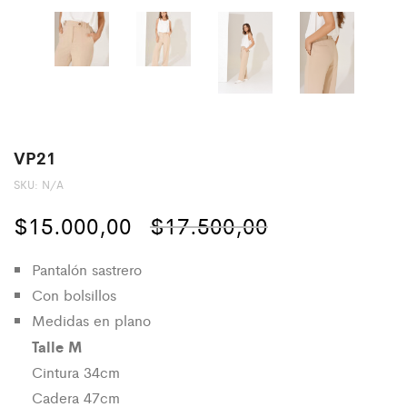
VP21
SKU:
N/A
El
El
$
15.000,00
$
17.500,00
precio
precio
Pantalón sastrero
original
actual
Con bolsillos
Medidas en plano
era:
es:
Talle
M
$17.500,00.
$15.000,00.
Cintura 34cm
Cadera 47cm