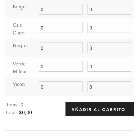
Beige
Gris
Claro
Negro
Verde
Militar
Visón
Items
:
0
AÑADIR AL CARRITO
Total
:
$
0,00
0
I
t