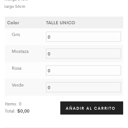
Largo 56cm
Color
TALLE UNICO
Gris
Mostaza
Rosa
Verde
Items
:
0
AÑADIR AL CARRITO
Total
:
$0,00
0
I