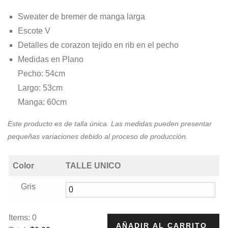
precio
precio
Sweater de bremer de manga larga
original
actual
Escote V
Detalles de corazon tejido en rib en el pecho
era:
es:
Medidas en Plano
$20.000,00.
$18.000,00.
Pecho: 54cm
Largo: 53cm
Manga: 60cm
Este producto es de talla única. Las medidas pueden presentar
pequeñas variaciones debido al proceso de producción.
Color
TALLE UNICO
Gris
Items
:
0
AÑADIR AL CARRITO