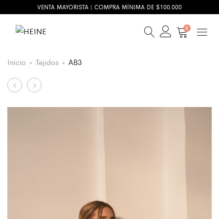
VENTA MAYORISTA | COMPRA MÍNIMA DE $100.000
0
Inicio
Tejidos
AB3
Product
J23
A225
navigation