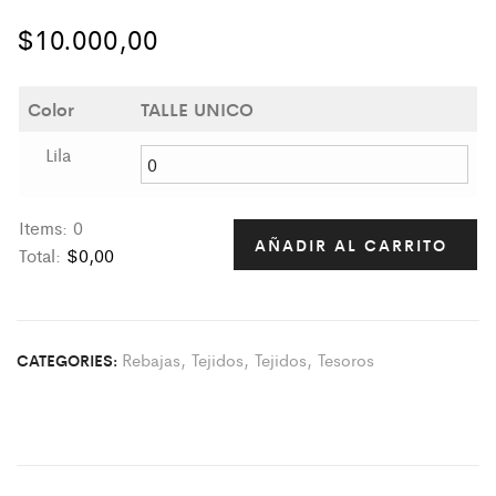
$
10.000,00
Color
TALLE UNICO
Lila
Items
:
0
AÑADIR AL CARRITO
Total
:
$0,00
0
I
t
Rebajas
,
Tejidos
,
Tejidos
,
Tesoros
CATEGORIES:
e
m
s
.
Y