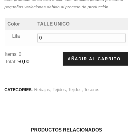
pequeñas variaciones debido al proceso de producción.
Color
TALLE UNICO
Lila
Items
:
0
AÑADIR AL CARRITO
Total
:
$0,00
0
I
t
Rebajas
,
Tejidos
,
Tejidos
,
Tesoros
CATEGORIES:
e
m
s
.
Y
o
PRODUCTOS RELACIONADOS