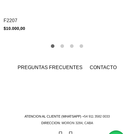
u
r
t
F2207
o
$
10.000,00
t
a
l
i
s
PREGUNTAS FRECUENTES
CONTACTO
$
0
,
0
0
ATENCION AL CLIENTE (WHATSAPP)
+54 911 3582 0033
DIRECCION:
MORON 3284, CABA